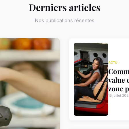
Derniers articles
Nos publications récentes
ACTU
Commen
value 
zone p
15 juillet 20