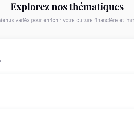
Explorez nos thématiques
enus variés pour enrichir votre culture financière et im
re