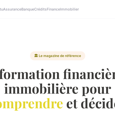
tu
Assurance
Banque
Crédits
Finance
Immobilier
🏛️ Le magazine de référence
nformation financièr
immobilière pour
omprendre
et décid