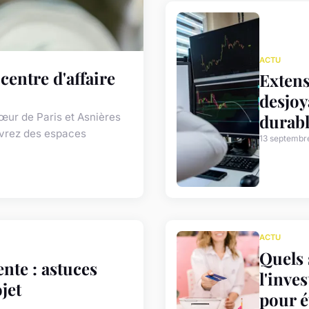
ACTU
centre d'affaire
Extens
desjoy
œur de Paris et Asnières
durab
uvrez des espaces
13 septembr
ACTU
Quels 
nte : astuces
l'inve
jet
pour é