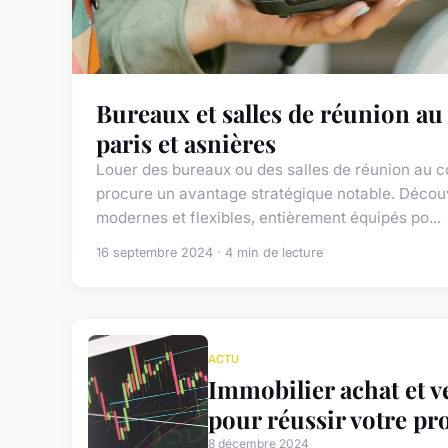
Bureaux et salles de réunion au 
paris et asnières
Louer des bureaux ou des salles de réunion au c
procure un avantage stratégique notable. Déco
modernes et flexibles, entièrement équipés po...
16 septembre 2024 · 4 min de lecture
ACTU
Immobilier achat et ve
pour réussir votre pro
8 décembre 2024