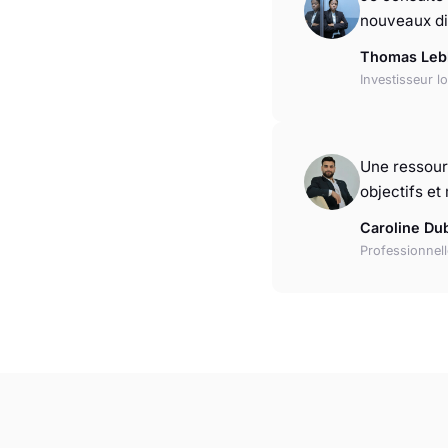
nouveaux dis
Thomas Leb
Investisseur lo
Une ressourc
objectifs e
Caroline Du
Professionnell