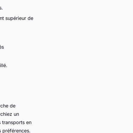
s.
nt supérieur de
és
llé.
rche de
rchiez un
 transports en
s préférences.