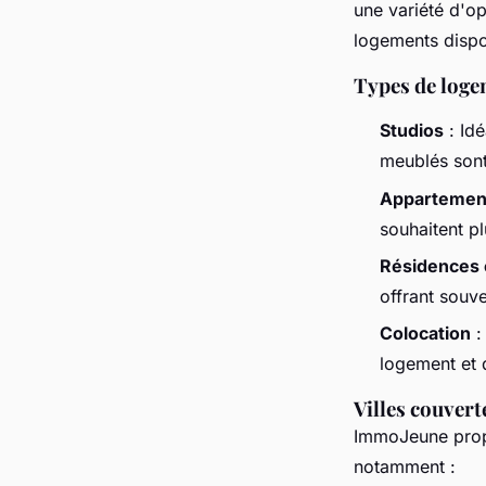
une variété d'o
logements dispon
Types de loge
Studios
: Idé
meublés sont 
Appartemen
souhaitent p
Résidences 
offrant souv
Colocation
:
logement et 
Villes couvert
ImmoJeune propo
notamment :