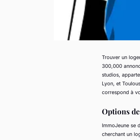
Trouver un loge
300,000 annonce
studios, appart
Lyon, et Toulous
correspond à vo
Options de
ImmoJeune se di
cherchant un lo