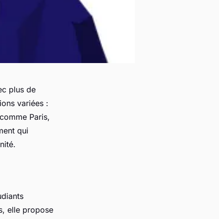
ec plus de
ons variées :
s comme Paris,
ment qui
nité.
diants
, elle propose