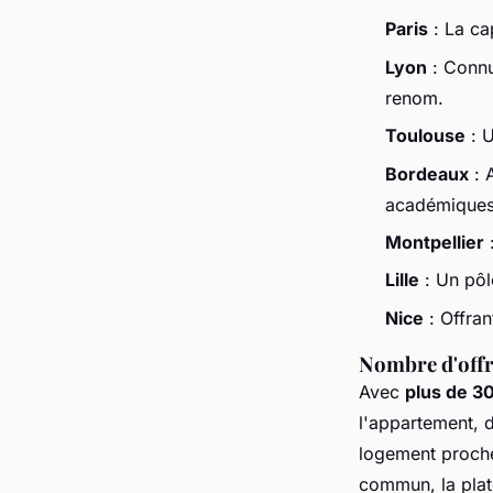
Paris
: La ca
Lyon
: Connu
renom.
Toulouse
: U
Bordeaux
: 
académiques
Montpellier
:
Lille
: Un pôl
Nice
: Offran
Nombre d'offr
Avec
plus de 3
l'appartement, 
logement proche
commun, la plat