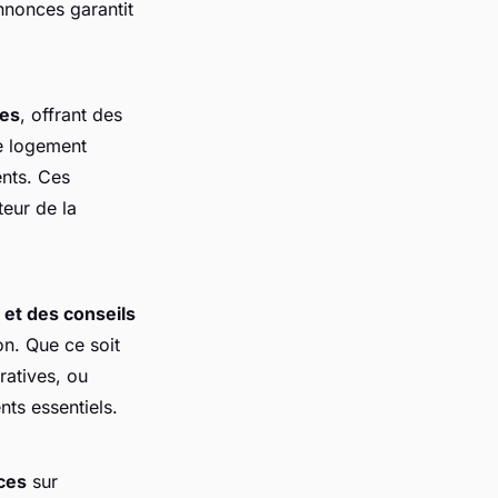
annonces garantit
ves
, offrant des
e logement
ents. Ces
teur de la
 et des conseils
n. Que ce soit
ratives, ou
ts essentiels.
ces
sur