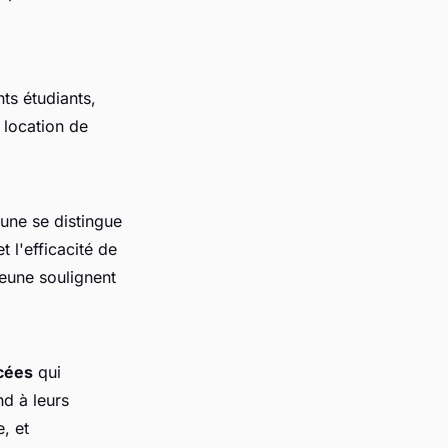
ts étudiants,
 location de
une se distingue
t l'efficacité de
Jeune soulignent
ncées
qui
nd à leurs
e, et