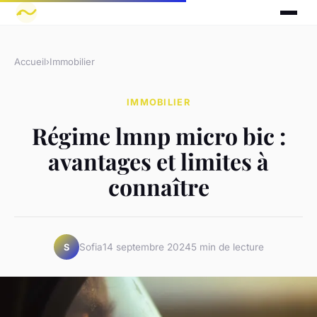
Accueil
›
Immobilier
IMMOBILIER
Régime lmnp micro bic :
avantages et limites à
connaître
Sofia
14 septembre 2024
5 min de lecture
S