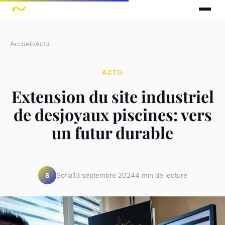
Accueil
›
Actu
ACTU
Extension du site industriel
de desjoyaux piscines: vers
un futur durable
Sofia
13 septembre 2024
4 min de lecture
S