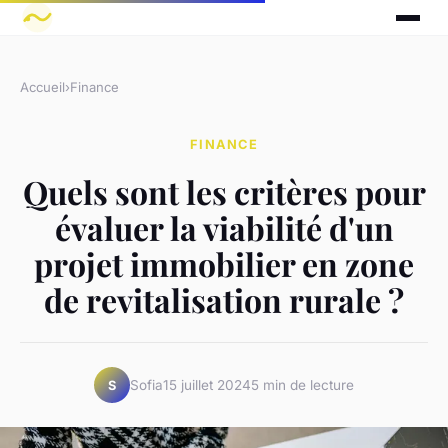
Accueil
›
Finance
FINANCE
Quels sont les critères pour
évaluer la viabilité d'un
projet immobilier en zone
de revitalisation rurale ?
Sofia
15 juillet 2024
5 min de lecture
S