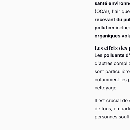
santé environ
(OQAI), l'air qu
recevant du pub
pollution
inclue
organiques vola
Les effets des
Les
polluants d'
d'autres compli
sont particuliè
notamment les pe
nettoyage.
Il est crucial de
de tous, en part
personnes souff