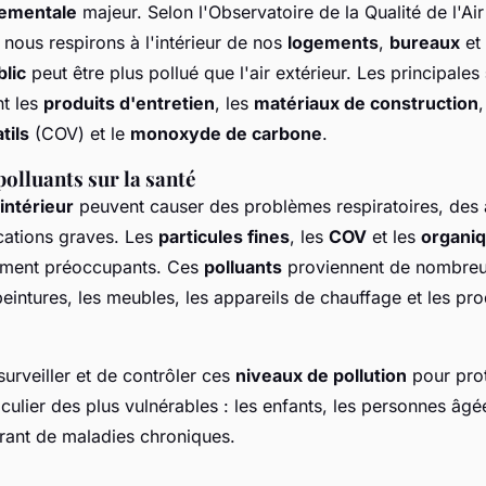
nementale
majeur. Selon l'Observatoire de la Qualité de l'Air 
e nous respirons à l'intérieur de nos
logements
,
bureaux
et
lic
peut être plus pollué que l'air extérieur. Les principales
nt les
produits d'entretien
, les
matériaux de construction
tils
(COV) et le
monoxyde de carbone
.
 polluants sur la santé
intérieur
peuvent causer des problèmes respiratoires, des a
cations graves. Les
particules fines
, les
COV
et les
organiq
rement préoccupants. Ces
polluants
proviennent de nombreu
intures, les meubles, les appareils de chauffage et les pro
 surveiller et de contrôler ces
niveaux de pollution
pour pro
iculier des plus vulnérables : les enfants, les personnes âgée
rant de maladies chroniques.