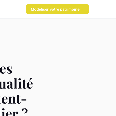
Modéliser votre patrimoine →
es
ualité
tent-
ier ?