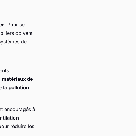
er
. Pour se
iliers doivent
systèmes de
ents
e
matériaux de
e la
pollution
ont encouragés à
ntilation
our réduire les