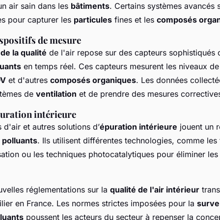
un air sain dans les
bâtiments
. Certains systèmes avancés 
ues pour capturer les
particules
fines et les
composés organi
spositifs de mesure
de la qualité
de l'air repose sur des capteurs sophistiqués
luants
en temps réel. Ces capteurs mesurent les niveaux d
OV
et d'autres
composés organiques
. Les données collecté
ystèmes de
ventilation
et de prendre des mesures corrective
uration intérieure
 d'air et autres solutions d’
épuration intérieure
jouent un r
s
polluants
. Ils utilisent différentes technologies, comme les 
ation ou les techniques photocatalytiques pour éliminer le
uvelles réglementations sur la
qualité de l'air intérieur
trans
ier en France. Les normes strictes imposées pour la
surve
luants
poussent les acteurs du secteur à repenser la concep