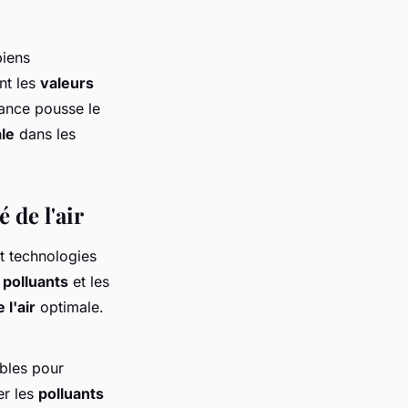
biens
nt les
valeurs
dance pousse le
le
dans les
 de l'air
t technologies
e
polluants
et les
 l'air
optimale.
bles pour
er les
polluants