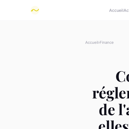
Accueil
Ac
Accueil
›
Finance
C
régle
de l
elle