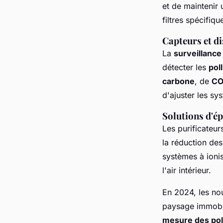
et de maintenir 
filtres spécifiq
Capteurs et di
La
surveillance 
détecter les
pol
carbone
, de
C
d'ajuster les s
Solutions d'ép
Les purificateurs
la réduction de
systèmes à ionis
l'air intérieur.
En 2024, les no
paysage immobil
mesure des pol