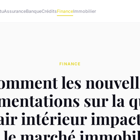
tu
Assurance
Banque
Crédits
Finance
Immobilier
FINANCE
omment les nouvell
mentations sur la q
'air intérieur impac
s le marché immobil