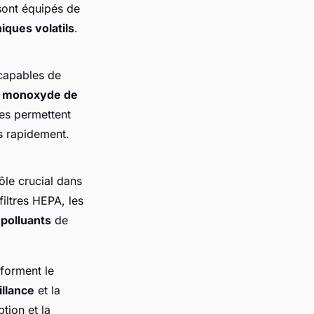
sont équipés de
ques volatils
.
 capables de
e
monoxyde de
es permettent
s rapidement.
ôle crucial dans
filtres HEPA, les
s
polluants
de
forment le
illance
et la
tion et la