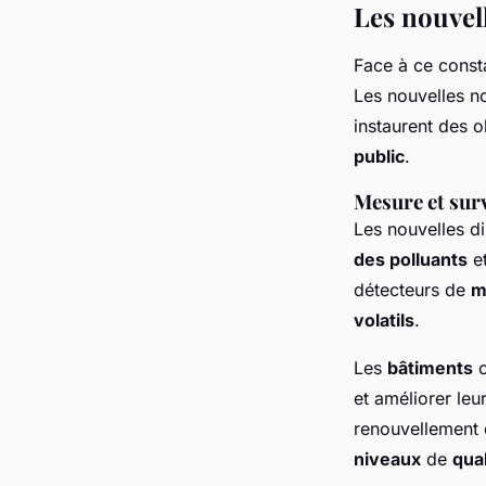
Les nouvel
Face à ce consta
Les nouvelles 
instaurent des 
public
.
Mesure et surve
Les nouvelles d
des polluants
e
détecteurs de
m
volatils
.
Les
bâtiments
c
et améliorer le
renouvellement d'
niveaux
de
qual