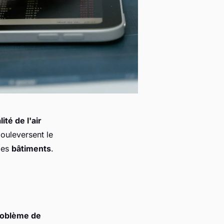
lité de l'air
ouleversent le
des
bâtiments
.
roblème de