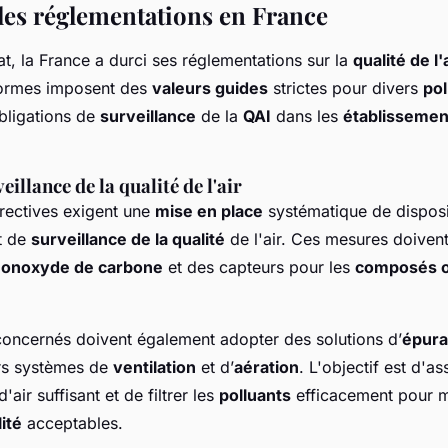
les réglementations en France
t, la France a durci ses réglementations sur la
qualité de l'
normes imposent des
valeurs guides
strictes pour divers
pol
obligations de
surveillance
de la
QAI
dans les
établissemen
illance de la qualité de l'air
irectives exigent une
mise en place
systématique de disposi
t de
surveillance de la qualité
de l'air. Ces mesures doivent
onoxyde de carbone
et des capteurs pour les
composés o
oncernés doivent également adopter des solutions d’
épura
urs systèmes de
ventilation
et d’
aération
. L'objectif est d'as
air suffisant et de filtrer les
polluants
efficacement pour m
ité
acceptables.