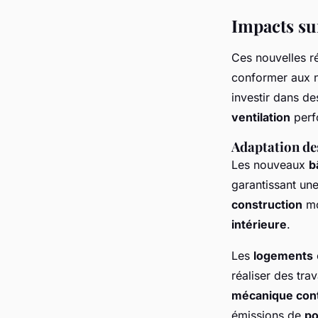
Impacts su
Ces nouvelles r
conformer aux n
investir dans d
ventilation
perf
Adaptation de
Les nouveaux
b
garantissant un
construction
mo
intérieure
.
Les
logements
réaliser des tra
mécanique con
émissions de
po